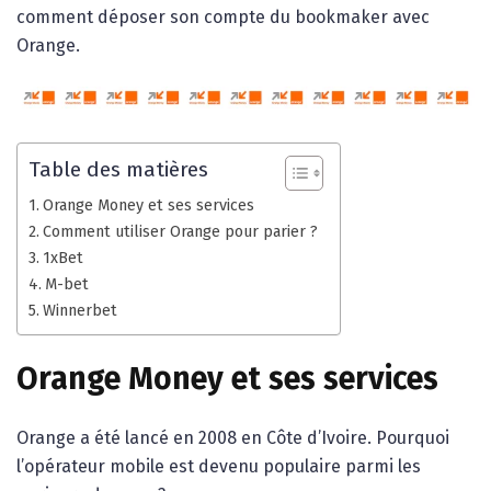
comment déposer son compte du bookmaker avec
Orange.
Table des matières
Orange Money et ses services
Comment utiliser Orange pour parier ?
1xBet
M-bet
Winnerbet
Orange Money et ses services
Orange a été lancé en 2008 en Côte d’Ivoire. Pourquoi
l’opérateur mobile est devenu populaire parmi les