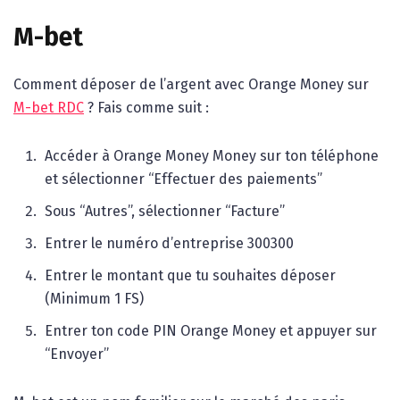
M-bet
Comment déposer de l’argent avec Orange Money sur
M-bet RDC
? Fais comme suit :
Accéder à Orange Money Money sur ton téléphone
et sélectionner “Effectuer des paiements”
Sous “Autres”, sélectionner “Facture”
Entrer le numéro d’entreprise 300300
Entrer le montant que tu souhaites déposer
(Minimum 1 FS)
Entrer ton code PIN Orange Money et appuyer sur
“Envoyer”