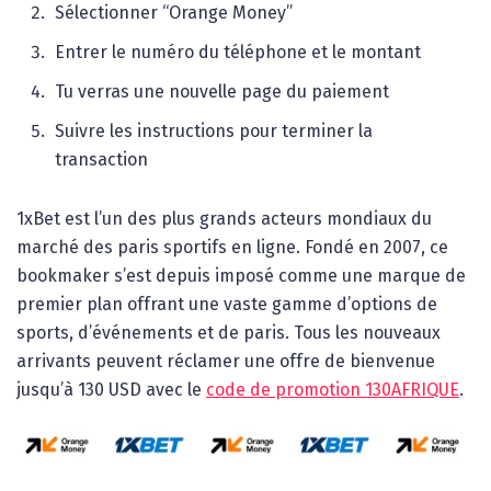
Sélectionner “Orange Money”
Entrer le numéro du téléphone et le montant
Tu verras une nouvelle page du paiement
Suivre les instructions pour terminer la
transaction
1xBet est l’un des plus grands acteurs mondiaux du
marché des paris sportifs en ligne. Fondé en 2007, ce
bookmaker s’est depuis imposé comme une marque de
premier plan offrant une vaste gamme d’options de
sports, d’événements et de paris. Tous les nouveaux
arrivants peuvent réclamer une offre de bienvenue
jusqu’à 130 USD avec le
code de promotion 130AFRIQUE
.