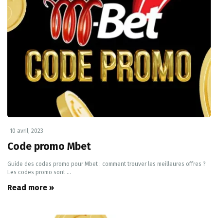
10 avril, 2023
Code promo Mbet
Guide des codes promo pour Mbet : comment trouver les meilleures offres ?
Les codes promo sont ...
Read more »