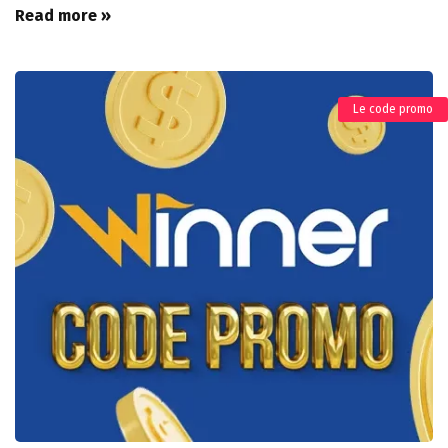
Read more »
Le code promo