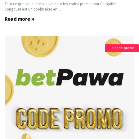
Tout ce que vous devez savoir sur les codes promo pour CongoBet
CongoBet est un bookmaker en ...
Read more »
Le code promo