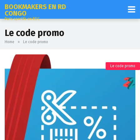
BOOKMAKERS EN RD
CONGO
Paris sportifs en RDC
Le code promo
Home
»
Le code promo
Le code promo