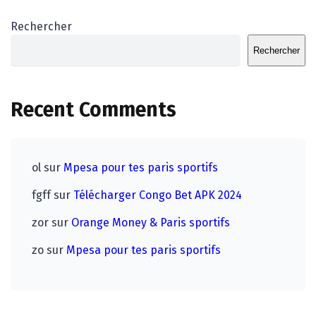
Rechercher
Rechercher
Recent Comments
ol
sur
Mpesa pour tes paris sportifs
fgff
sur
Télécharger Congo Bet APK 2024
zor
sur
Orange Money & Paris sportifs
zo
sur
Mpesa pour tes paris sportifs